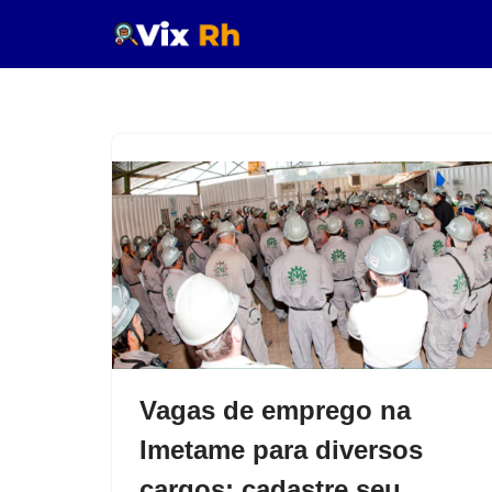
Pular
para
o
conteúdo
Vagas de emprego na
Imetame para diversos
cargos; cadastre seu