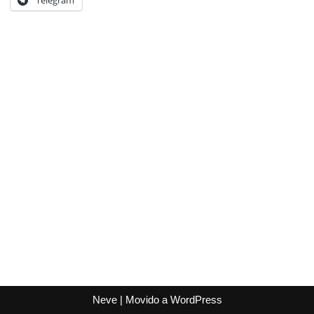
Neve
| Movido a
WordPress