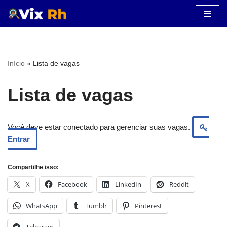
Pular
para
o
Início
»
Lista de vagas
conteúdo
Lista de vagas
Você deve estar conectado para gerenciar suas vagas.
Entrar
Compartilhe isso:
X
Facebook
LinkedIn
Reddit
WhatsApp
Tumblr
Pinterest
Telegram