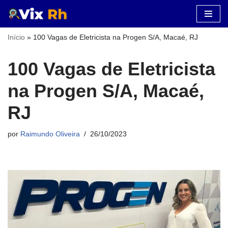
Pular
Início
»
100 Vagas de Eletricista na Progen S/A, Macaé, RJ
para
o
100 Vagas de Eletricista
conteúdo
na Progen S/A, Macaé,
RJ
por
Raimundo Oliveira
26/10/2023