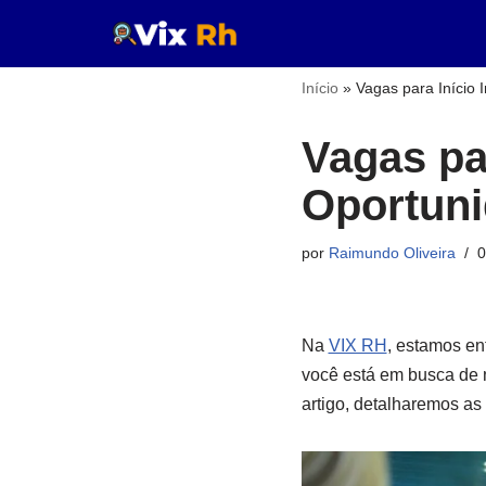
Pular
Início
»
Vagas para Início
para
o
Vagas par
conteúdo
Oportuni
por
Raimundo Oliveira
0
Na
VIX RH
, estamos en
você está em busca de 
artigo, detalharemos as