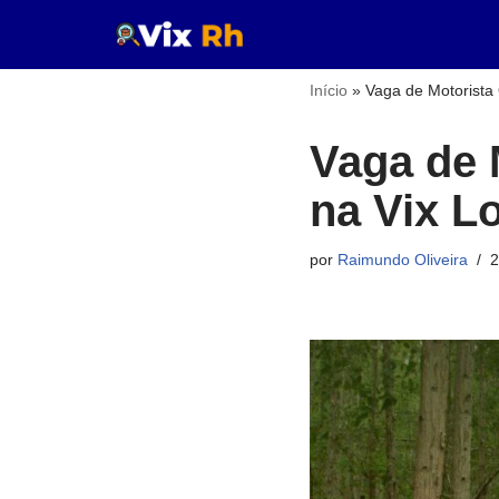
Pular
Início
»
Vaga de Motorista 
para
o
Vaga de 
conteúdo
na Vix L
por
Raimundo Oliveira
2