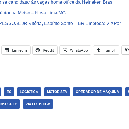
se candidatar às vagas home office da Heineken Brasil
Sênior na Metso – Nova Lima/MG
SSOAL JR Vitória, Espírito Santo – BR Empresa: VIXPar
LinkedIn
Reddit
WhatsApp
Tumblr
ES
LOGÍSTICA
MOTORISTA
OPERADOR DE MÁQUINA
ANSPORTE
VIX LOGÍSTICA