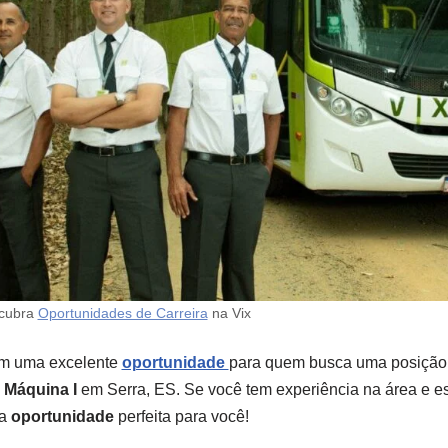
scubra
Oportunidades de Carreira
na Vix
m uma excelente
oportunidade
para quem busca uma posição 
 Máquina I
em Serra, ES. Se você tem experiência na área e e
 a
oportunidade
perfeita para você!