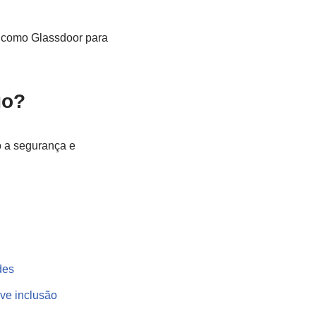
o como Glassdoor para
go?
o a segurança e
des
ove inclusão